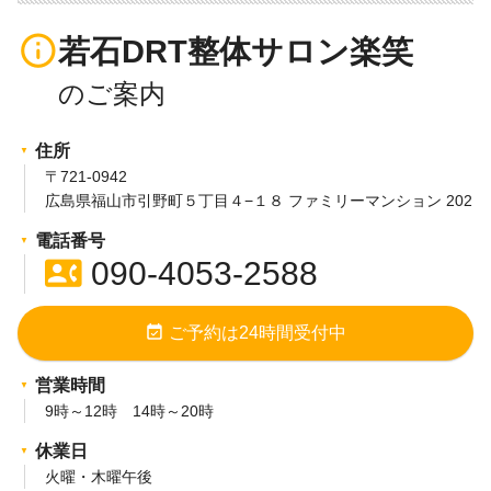
info_outline
若石DRT整体サロン楽笑
住所
〒721-0942
広島県福山市引野町５丁目４−１８ ファミリーマンション 202
電話番号
contact_phone
090-4053-2588
event_available
ご予約は24時間受付中
営業時間
9時～12時 14時～20時
休業日
火曜・木曜午後