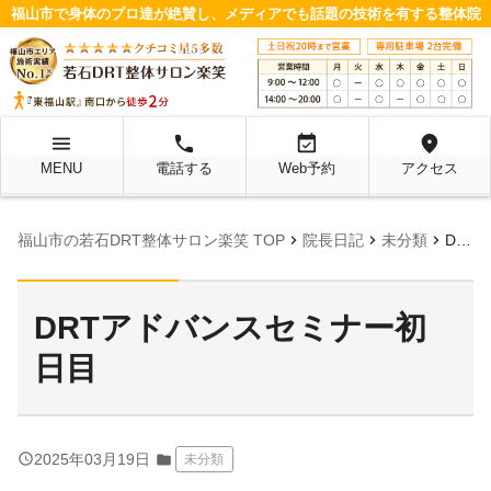
福山市で身体のプロ達が絶賛し、メディアでも話題の技術を有する整体院
menu
local_phone
event_available
location_on
MENU
電話する
Web予約
アクセス
chevron_right
chevron_right
chevron_right
福山市の若石DRT整体サロン楽笑 TOP
院長日記
未分類
DRTアドバンスセミナー初日目
DRTアドバンスセミナー初
日目
query_builder
2025年03月19日
folder
未分類