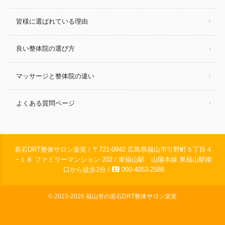
皆様に選ばれている理由
良い整体院の選び方
マッサージと整体院の違い
よくある質問ページ
若石DRT整体サロン楽笑 / 〒721-0942 広島県福山市引野町５丁目４
−１８ ファミリーマンション 202 / 東福山駅 山陽本線 東福山駅南
contact_phone
口から徒歩2分 /
090-4053-2588
© 2023-2026
福山市の若石DRT整体サロン楽笑