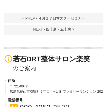
< PREV -
４月１７日マスターセミナー
NEXT -
四十肩・五十肩
>
info_outline
若石DRT整体サロン楽笑
住所
〒721-0942
広島県福山市引野町５丁目４−１８ ファミリーマンション 202
電話番号