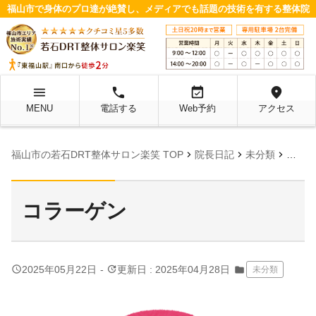
福山市で身体のプロ達が絶賛し、メディアでも話題の技術を有する整体院
menu
local_phone
event_available
location_on
MENU
電話する
Web予約
アクセス
chevron_right
chevron_right
chevron_right
福山市の若石DRT整体サロン楽笑 TOP
院長日記
未分類
コラー
コラーゲン
query_builder
update
2025年05月22日
-
更新日 : 2025年04月28日
folder
未分類