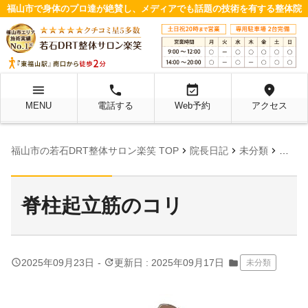
福山市で身体のプロ達が絶賛し、メディアでも話題の技術を有する整体院
menu
local_phone
event_available
location_on
MENU
電話する
Web予約
アクセス
chevron_right
chevron_right
chevron_right
福山市の若石DRT整体サロン楽笑 TOP
院長日記
未分類
脊柱起
脊柱起立筋のコリ
query_builder
update
2025年09月23日
-
更新日 : 2025年09月17日
folder
未分類