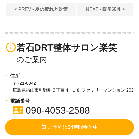
< PREV -
夏の疲れと対策
NEXT -
暖房器具
>
info_outline
若石DRT整体サロン楽笑
住所
〒721-0942
広島県福山市引野町５丁目４−１８ ファミリーマンション 202
電話番号
contact_phone
090-4053-2588
event_available
ご予約は24時間受付中