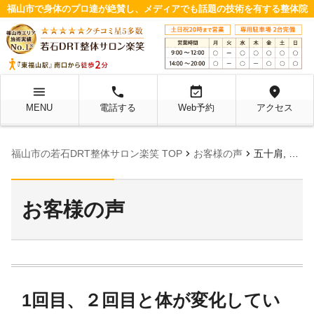
福山市で身体のプロ達が絶賛し、メディアでも話題の技術を有する整体院
menu
local_phone
event_available
location_on
MENU
電話する
Web予約
アクセス
chevron_right
chevron_right
福山市の若石DRT整体サロン楽笑 TOP
お客様の声
五十肩, 首の痛み, 女性
お客様の声
1回目、２回目と体が変化してい