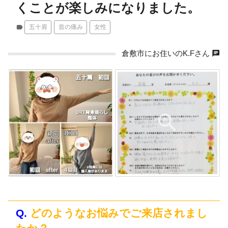
くことが楽しみになりました。
label
五十肩
首の痛み
女性
chat
倉敷市にお住いのK.Fさん
Q.
どのようなお悩みでご来店されまし