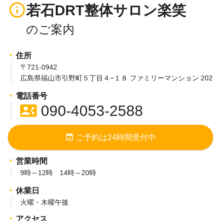
info_outline
若石DRT整体サロン楽笑
住所
〒721-0942
広島県福山市引野町５丁目４−１８ ファミリーマンション 202
電話番号
contact_phone
090-4053-2588
event_available
ご予約は24時間受付中
営業時間
9時～12時 14時～20時
休業日
火曜・木曜午後
アクセス