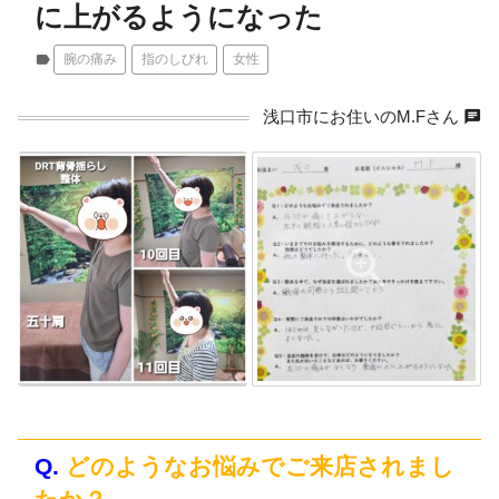
に上がるようになった
label
腕の痛み
指のしびれ
女性
chat
浅口市にお住いのM.Fさん
Q.
どのようなお悩みでご来店されまし