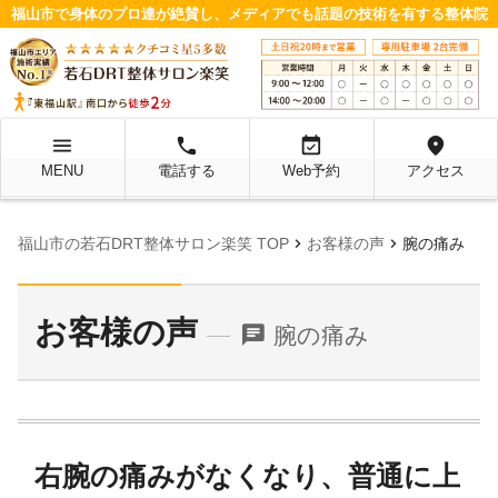
福山市で身体のプロ達が絶賛し、メディアでも話題の技術を有する整体院
menu
local_phone
event_available
location_on
MENU
電話する
Web予約
アクセス
chevron_right
chevron_right
福山市の若石DRT整体サロン楽笑 TOP
お客様の声
腕の痛み
お客様の声
chat
腕の痛み
右腕の痛みがなくなり、普通に上