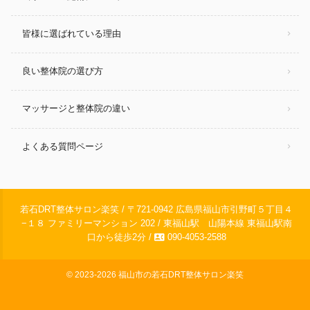
皆様に選ばれている理由
良い整体院の選び方
マッサージと整体院の違い
よくある質問ページ
若石DRT整体サロン楽笑 / 〒721-0942 広島県福山市引野町５丁目４
−１８ ファミリーマンション 202 / 東福山駅 山陽本線 東福山駅南
contact_phone
口から徒歩2分 /
090-4053-2588
© 2023-2026
福山市の若石DRT整体サロン楽笑