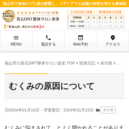
福山市で身体のプロ達が絶賛し、メディアでも話題の技術を有する整体院
menu
local_phone
event_available
location_on
MENU
電話する
Web予約
アクセス
chevron_right
chevron_right
chevron_right
福山市の若石DRT整体サロン楽笑 TOP
院長日記
未分類
むくみ
むくみの原因について
query_builder
update
2024年01月16日
-
更新日 : 2024年01月15日
folder
未分類
むくみに悩まされて…とよく聞かれることがありま